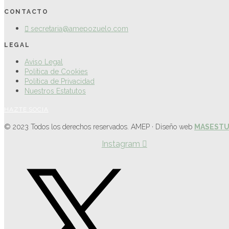
CONTACTO
secretaria@amepozuelo.com
LEGAL
Aviso Legal
Política de Cookies
Política de Privacidad
Nuestros Estatutos
HAZTE SOCIA
© 2023 Todos los derechos reservados. AMEP · Diseño web
MASESTU
Instagram