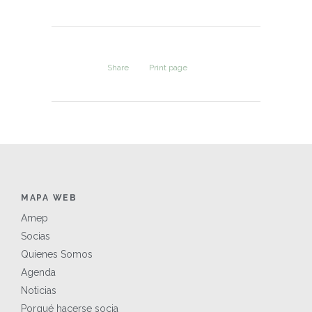
Share
Print page
MAPA WEB
Amep
Socias
Quienes Somos
Agenda
Noticias
Porqué hacerse socia